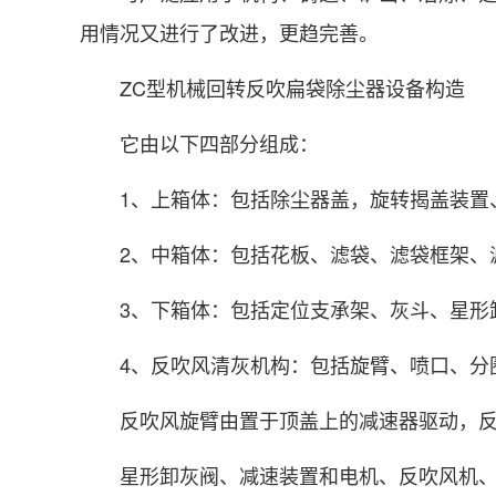
用情况又进行了改进，更趋完善。
ZC型机械回转反吹扁袋除尘器设备构造
它由以下四部分组成：
1、上箱体：包括除尘器盖，旋转揭盖装置、
2、中箱体：包括花板、滤袋、滤袋框架、滤
3、下箱体：包括定位支承架、灰斗、星形
4、反吹风清灰机构：包括旋臂、喷口、分圈
反吹风旋臂由置于顶盖上的减速器驱动，反吹
星形卸灰阀、减速装置和电机、反吹风机、旋