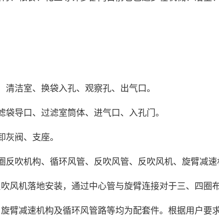
清洁室、换袋入孔、观察孔、出气口。
袋导口、过滤室筒体、进气口、入孔门。
卸灰阀、支座。
反吹机构、循环风管、反吹风管、反吹风机、旋臂减速
风机落地安装，通过中心管与旋臂连接对于三、四圈布
臂减速机构及循环风管路等均为配套件。根据用户要求