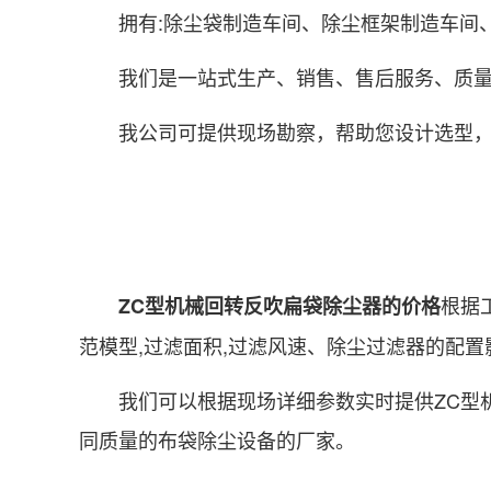
拥有:除尘袋制造车间、除尘框架制造车间、
我们是一站式生产、销售、售后服务、质量保
我公司可提供现场勘察，帮助您设计选型，提
根据
ZC型机械回转反吹扁袋除尘器的价格
范模型,过滤面积,过滤风速、除尘过滤器的配
我们可以根据现场详细参数实时提供ZC型机
同质量的布袋除尘设备的厂家。