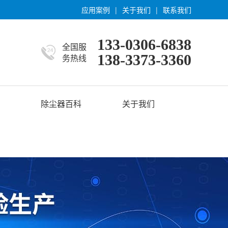
应用案例
|
关于我们
|
联系我们
133-0306-6838
全国服
138-3373-3360
务热线
除尘器百科
关于我们