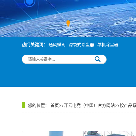
热门关键词：
通风蝶阀
滤袋式除尘器
单机除尘器
您的位置：
首页
>>
开云电竞（中国）官方网站
>>
按产品