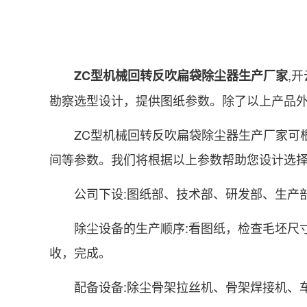
,
ZC型机械回转反吹扁袋除尘器生产厂家
勘察选型设计，提供图纸参数。除了以上产品
ZC型机械回转反吹扁袋除尘器生产厂家可根
间等参数。我们将根据以上参数帮助您设计选
公司下设:图纸部、技术部、研发部、生产部
除尘设备的生产顺序:看图纸，检查毛坯尺寸
收，完成。
配备设备:除尘骨架拉丝机、骨架焊接机、车