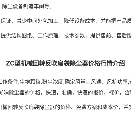
除尘设备制造车间等。
证，减少中间外包加工，降低设备成本，并能把产品质
供结构图纸、工作原理、技术参数，提供售前、售后
ZC型机械回转反吹扁袋除尘器价格行情介绍
工作条件,尘埃颗粒,粉尘浓度,确定风量、风速、风机功率
置影响除尘器的价格。快速，准确，快速的报价，裸价，
械回转反吹扁袋除尘器的价格、免费方案和成本价，并