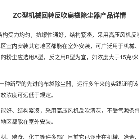
ZC型机械回转反吹扁袋除尘器产品详情
构受力均匀，抗爆性通好，结构紧凑，采用高压风机反
地区室内安装其它地区都能在室外安装，可广泛用于机械
的粉尘应选用A型，反之用B型为宜，如浓度大于15克/米
一种新型的先进的布袋除尘器，运行多年来的实践证明该
排放浓度可远低于规定。
好、结构紧凑，采用高压风机反吹清灰，不受气源条件
它地区都能在室外安装。
、粮食、化工等许多部门目前它已逐步在机械、冶金、