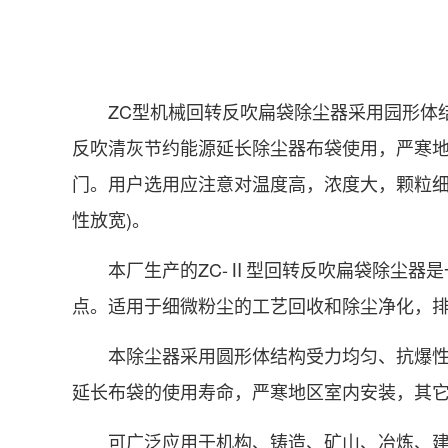
ZC型机械回转反吹扁袋除尘器采用园形体结
反吹清灰节约能源延长除尘器布袋使用，严寒
门。用户选用应注意对温度高，浓度大，颗粒细
性放宽)。
本厂生产的ZC-Ⅱ型回转反吹扁袋除尘器是
点。适用于细微粉尘的工艺回收和除尘净化，
本除尘器采用圆形体结构受力均匀、抗爆性能
延长布袋的使用寿命，严寒地区室内安装，其
可广泛应用于机构、铸造、矿山、冶炼、建材