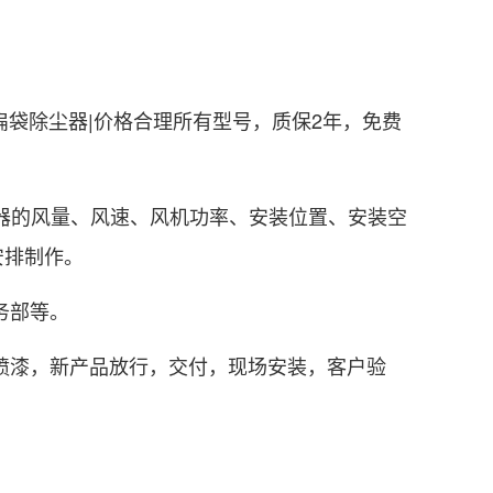
扁袋除尘器|价格合理所有型号，质保2年，免费
器的风量、风速、风机功率、安装位置、安装空
安排制作。
务部等。
喷漆，新产品放行，交付，现场安装，客户验