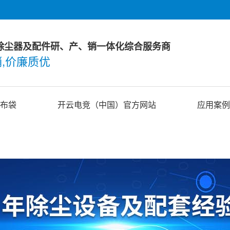
袋除尘器及配件研、产、销一体化综合服务商
,价廉质优
布袋
开云电竞（中国）官方网站
应用案例