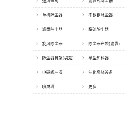
通风蝶阀
滤袋式除尘器
单机除尘器
不锈钢除尘器
滤筒除尘器
脱硫除尘器
旋风除尘器
除尘器布袋(滤袋)
除尘器骨架(袋笼)
星型卸料器
电磁阀冲阀
催化燃烧设备
喷淋塔
更多