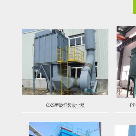
CXS型玻纤袋收尘器
P