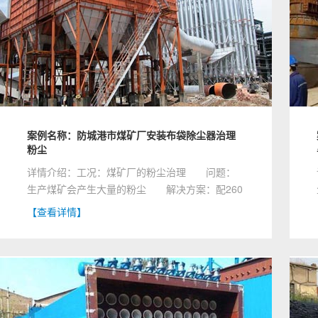
案例名称：防城港市煤矿厂安装布袋除尘器治理
粉尘
详情介绍：工况：煤矿厂的粉尘治理 问题：
生产煤矿会产生大量的粉尘 解决方案：配260
袋，5.5KW，500......
【查看详情】