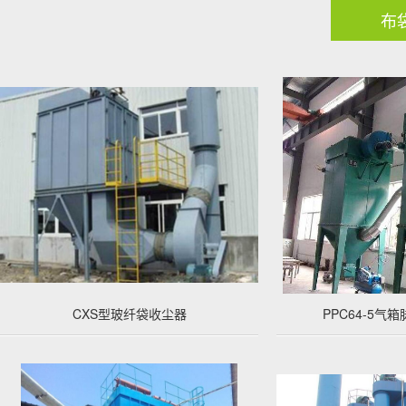
布
CXS型玻纤袋收尘器
PPC64-5气