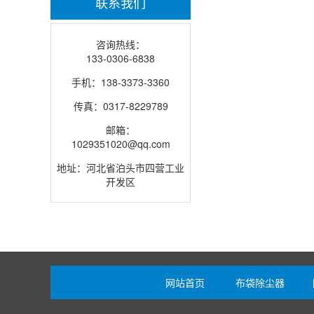
联系我们
咨询热线：
133-0306-6838
手机：138-3373-3360
传真：0317-8229789
邮箱：
1029351020@qq.com
地址：河北省泊头市四营工业
开发区
网站首页
布袋除尘器