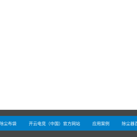
除尘布袋
开云电竞（中国）官方网站
应用案例
除尘器