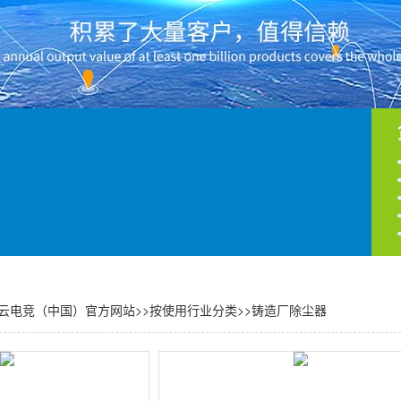
云电竞（中国）官方网站
>>
按使用行业分类
>>
铸造厂除尘器