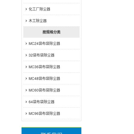
化工厂除尘器
木工除尘器
按规格分类
MC24袋布袋除尘器
32袋布袋除尘器
MC36袋布袋除尘器
MC48袋布袋除尘器
MC60袋布袋除尘器
64袋布袋除尘器
MC96袋布袋除尘器