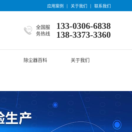
应用案例
|
关于我们
|
联系我们
133-0306-6838
全国服
138-3373-3360
务热线
除尘器百科
关于我们